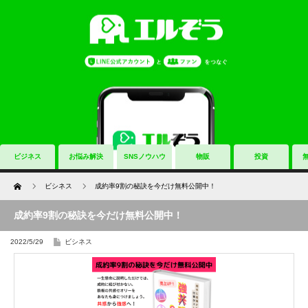
ビジネス
お悩み解決
SNSノウハウ
物販
投資
Home
ビシネス
成約率9割の秘訣を今だけ無料公開中！
成約率9割の秘訣を今だけ無料公開中！
2022/5/29
ビシネス