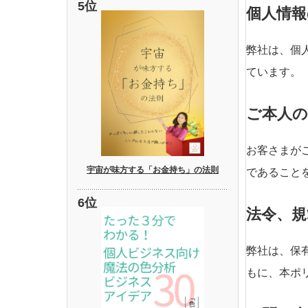
個人情報
弊社は、個
ています。
ご本人の
お客さまが
宇宙が味方する「お金持ち」の法則
であること
法令、規
弊社は、保
もに、本ポ