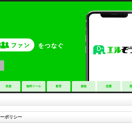
投資
無料ツール
教育
資格
恋愛
ーポリシー