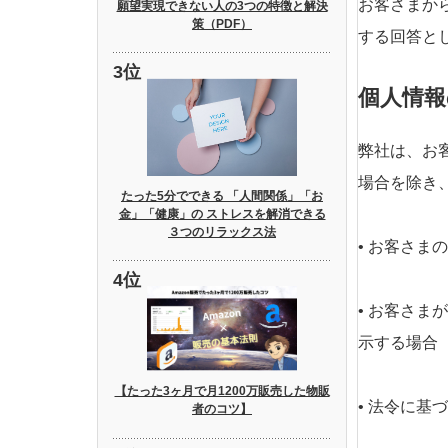
お客さまか
願望実現できない人の3つの特徴と解決
策（PDF）
する回答と
個人情報
弊社は、お
場合を除き
たった5分でできる 「人間関係」「お
金」「健康」の ストレスを解消できる
３つのリラックス法
• お客さま
• お客さ
示する場合
【たった3ヶ月で月1200万販売した物販
• 法令に基
者のコツ】