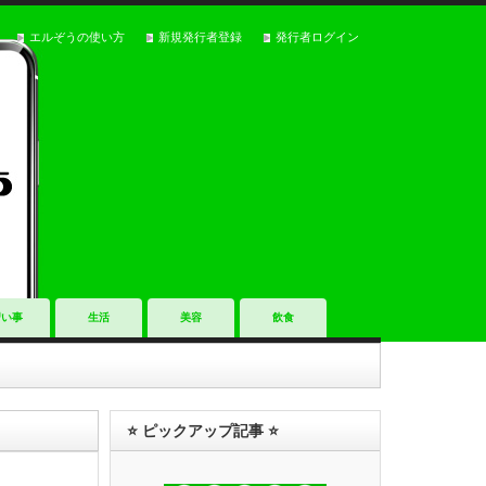
エルぞうの使い方
新規発行者登録
発行者ログイン
習い事
生活
美容
飲食
⭐️ ピックアップ記事 ⭐️