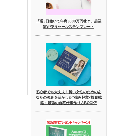
「週3日働いて年商3000万円稼ぐ」起業
家が使うセールステンプレート
初心者でも大丈夫！賢い女性のためのあ
なたの強みを活かした“強み起業×投資戦
略：最強の自宅仕事作り方BOOK”