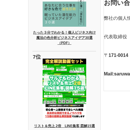
お問い
弊社の個人
たった３分でわかる！個人ビジネス向け
代表取締役
魔法の色分析ビジネスアイデア30選
（PDF）
〒
171-0014
Mail:saruw
リスト＆売上 2倍 LINE集客 図解15選