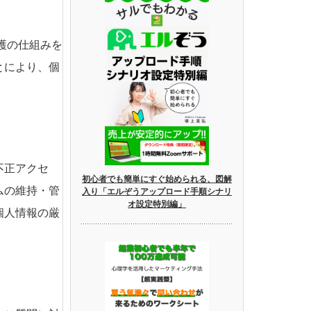
護の仕組みを
とにより、個
不正アクセ
初心者でも簡単にすぐ始められる、図解
ムの維持・管
入り「エルぞうアップロード手順シナリ
オ設定特別編」
個人情報の厳