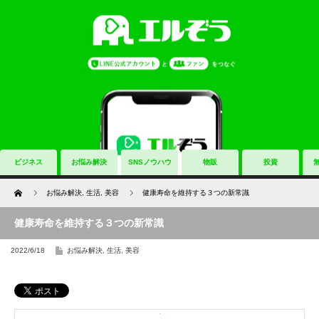
ビジネス
お悩み解決
SNSノウハウ
物販
投資
Home
お悩み解決
,
生活
,
美容
健康寿命を維持する３つの新常識
健康寿命を維持する３つの新常識
2022/6/18
お悩み解決
,
生活
,
美容