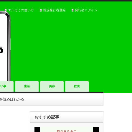
エルぞうの使い方
新規発行者登録
発行者ログイン
習い事
生活
美容
飲食
れを読めばわかる
おすすめ記事