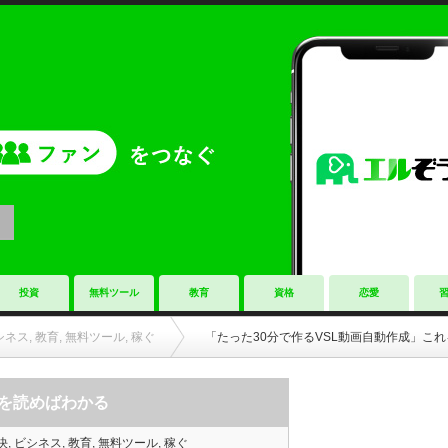
投資
無料ツール
教育
資格
恋愛
シネス
,
教育
,
無料ツール
,
稼ぐ
「たった30分で作るVSL動画自動作成」こ
れを読めばわかる
決
,
ビシネス
,
教育
,
無料ツール
,
稼ぐ