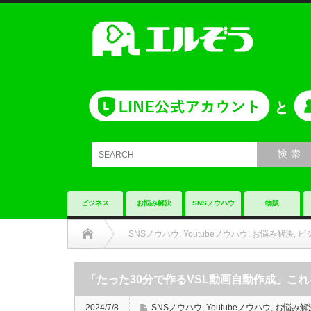
ビジネス
お悩み解決
SNSノウハウ
物販
SNSノウハウ
,
Youtubeノウハウ
,
お悩み解決
,
ビ
「たった30分で作るVSL動画自動作成」こ
2024/7/8
SNSノウハウ
,
Youtubeノウハウ
,
お悩み解