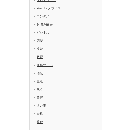
Youtubeノウハウ
エンタメ
お悩み解決
ビシネス
恋愛
投資
教育
無料ツール
物販
生活
稼ぐ
美容
習い事
資格
飲食