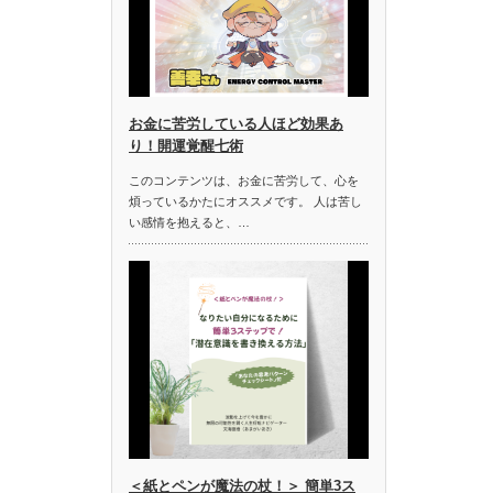
お金に苦労している人ほど効果あ
り！開運覚醒七術
このコンテンツは、お金に苦労して、心を
煩っているかたにオススメです。 人は苦し
い感情を抱えると、…
＜紙とペンが魔法の杖！＞ 簡単3ス