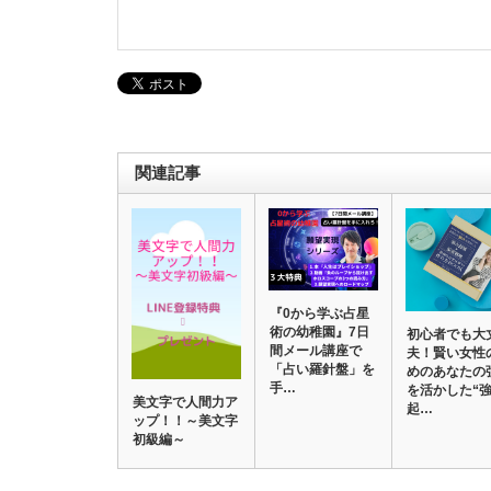
関連記事
『0から学ぶ占星
術の幼稚園』7日
初心者でも大
間メール講座で
夫！賢い女性
「占い羅針盤」を
めのあなたの
手…
を活かした“
美文字で人間力ア
起…
ップ！！～美文字
初級編～