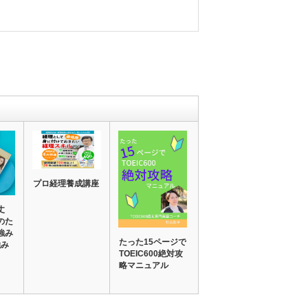
プロ経理養成講座
丈
のた
強み
たった15ページで
強み
TOEIC600絶対攻
略マニュアル