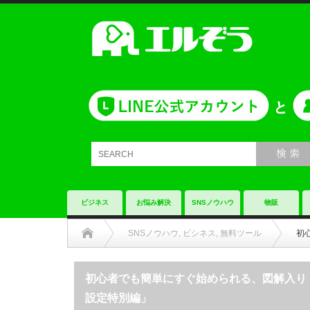
ビジネス
お悩み解決
SNSノウハウ
物販
SNSノウハウ
,
ビシネス
,
無料ツール
初
初心者でも簡単にすぐ始められる、図解入り
設定特別編」