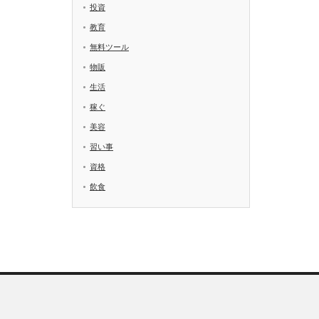
投資
教育
無料ツール
物販
生活
稼ぐ
美容
習い事
資格
飲食