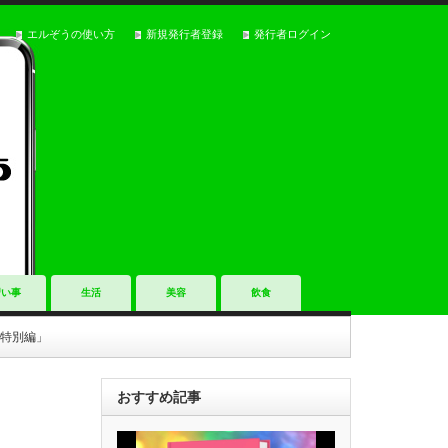
エルぞうの使い方
新規発行者登録
発行者ログイン
習い事
生活
美容
飲食
特別編」
おすすめ記事