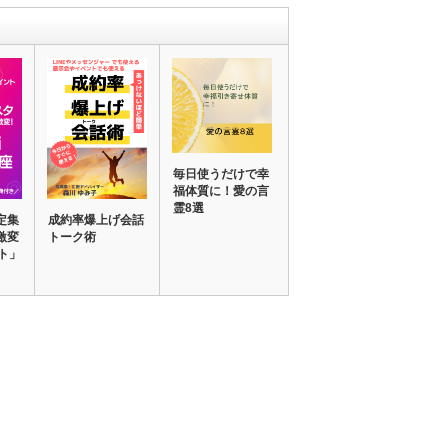
毎日使うだけで幸
福体質に！愛の言
霊8選
定集
成約率爆上げ会話
激変
トーク術
ト」