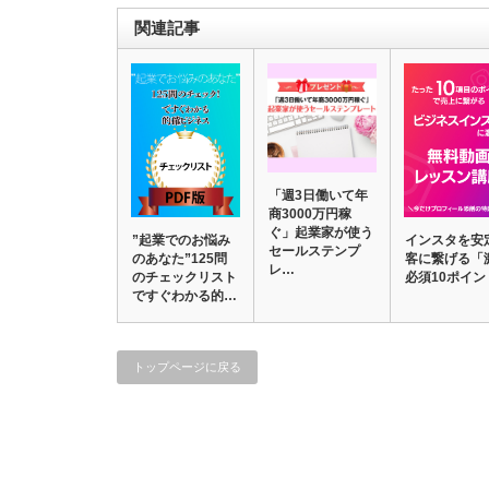
関連記事
「週3日働いて年
商3000万円稼
ぐ」起業家が使う
インスタを安
”起業でのお悩み
セールステンプ
客に繋げる「
のあなた”125問
レ…
必須10ポイン
のチェックリスト
ですぐわかる的…
トップページに戻る