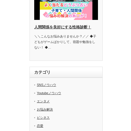
人間関係を良好にする性格診断！
＼＼こんなお悩みありませんか？／／ ◆子
どもがゲームばかりして、宿題や勉強をし
ない！ ◆…
カテゴリ
SNSノウハウ
Youtubeノウハウ
エンタメ
お悩み解決
ビシネス
恋愛